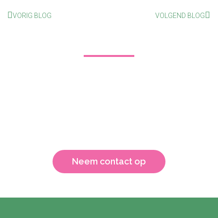
VORIG BLOG
VOLGEND BLOG
Nurse Power!
Organiseer je ook een symposium en ben je op zoek naar
een enthousiaste spreker? Ik kom met heel veel plezier
een lezing geven. Neem gerust contact met me op, dan
bespreken we de mogelijkheden.
Neem contact op