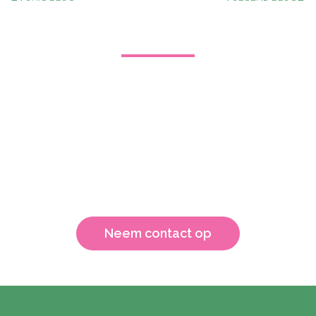
Training Omgaan met Agressie
in de Zorg
Goede communicatie is enorm belangrijk bij het
voorkomen van agressie. Hierin ben je niet zo snel
uitgeleerd. Wil je meer weten over het omgaan met
agressie in de zorg?
Neem contact op