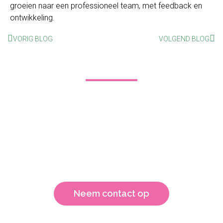
groeien naar een professioneel team, met feedback en
ontwikkeling.
VORIG BLOG
VOLGEND BLOG
Wil jij leren hoe je feedback
kunt geven?
Goede communicatie is enorm belangrijk in de zorg. En
hierin ben je niet zo snel uitgeleerd. Wil je meer weten over
hoe ik jou of jouw team kan helpen?
Neem contact op