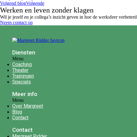
Volgend blog
Volgende
Werken en leven zonder klagen
Wil je jezelf en je collega’s inzicht geven in hoe de werksfeer verbete
Neem contact op
Diensten
Menu
Coaching
Theater
Trainingen
Specials
Meer info
Menu
Over Margreet
Blog
Contact
Contact
Margreet Ridder