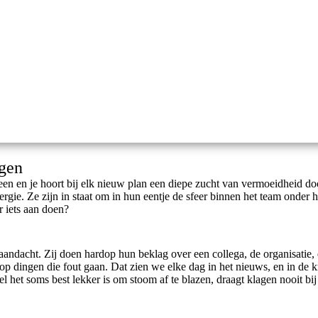
agen
 heen en je hoort bij elk nieuw plan een diepe zucht van vermoeidheid d
gie. Ze zijn in staat om in hun eentje de sfeer binnen het team onder
r iets aan doen?
 aandacht. Zij doen hardop hun beklag over een collega, de organisatie, 
p dingen die fout gaan. Dat zien we elke dag in het nieuws, en in de k
l het soms best lekker is om stoom af te blazen, draagt klagen nooit bij