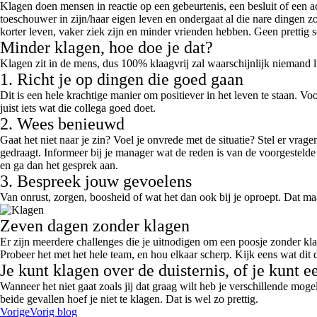
Klagen doen mensen in reactie op een gebeurtenis, een besluit of een ac
toeschouwer in zijn/haar eigen leven en ondergaat al die nare dingen 
korter leven, vaker ziek zijn en minder vrienden hebben. Geen prettig s
Minder klagen, hoe doe je dat?
Klagen zit in de mens, dus 100% klaagvrij zal waarschijnlijk niemand l
1. Richt je op dingen die goed gaan
Dit is een hele krachtige manier om positiever in het leven te staan. V
juist iets wat die collega goed doet.
2. Wees benieuwd
Gaat het niet naar je zin? Voel je onvrede met de situatie? Stel er vr
gedraagt. Informeer bij je manager wat de reden is van de voorgestelde
en ga dan het gesprek aan.
3. Bespreek jouw gevoelens
Van onrust, zorgen, boosheid of wat het dan ook bij je oproept. Dat maa
Zeven dagen zonder klagen
Er zijn meerdere challenges die je uitnodigen om een poosje zonder kla
Probeer het met het hele team, en hou elkaar scherp. Kijk eens wat dit 
Je kunt klagen over de duisternis, of je kunt 
Wanneer het niet gaat zoals jij dat graag wilt heb je verschillende mog
beide gevallen hoef je niet te klagen. Dat is wel zo prettig.
Vorige
Vorig blog