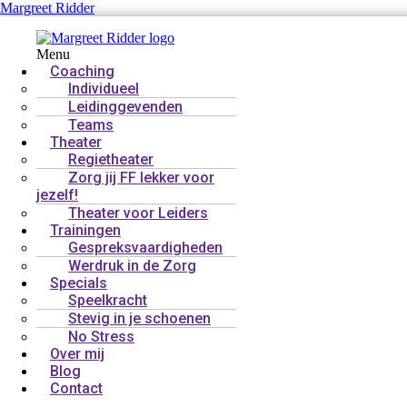
Margreet Ridder
Menu
Coaching
Individueel
Leidinggevenden
Teams
Theater
Regietheater
Zorg jij FF lekker voor
jezelf!
Theater voor Leiders
Trainingen
Gespreksvaardigheden
Werdruk in de Zorg
Specials
Speelkracht
Stevig in je schoenen
No Stress
Over mij
Blog
Contact