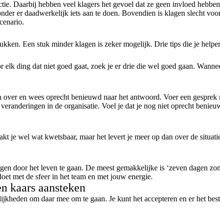
tie. Daarbij hebben veel klagers het gevoel dat ze geen invloed hebben,
zonder er daadwerkelijk iets aan te doen. Bovendien is klagen slecht v
cenario.
ukken. Een stuk minder klagen is zeker mogelijk. Drie tips die je helpe
oor elk ding dat niet goed gaat, zoek je er drie die wel goed gaan. Wann
agen over en wees oprecht benieuwd naar het antwoord. Voer een gesprek 
 veranderingen in de organisatie. Voel je dat je nog niet oprecht beni
kt je wel wat kwetsbaar, maar het levert je meer op dan over de situati
gen door het leven te gaan. De meest gemakkelijke is ‘zeven dagen zond
doet met de sfeer in het team en met jouw energie.
een kaars aansteken
elijkheden om daar mee om te gaan. Je kunt het accepteren en er het bes