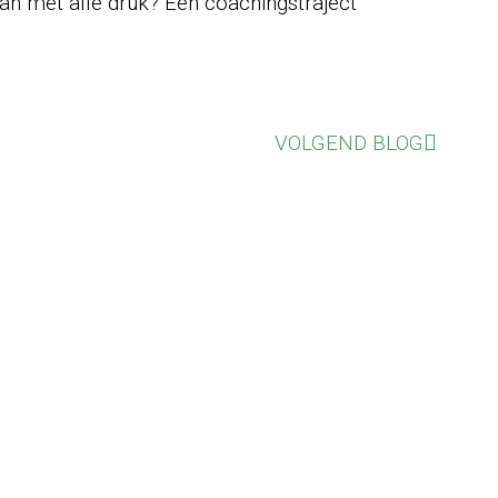
aan met alle druk? Een coachingstraject
VOLGEND BLOG
n-outklachten
en.