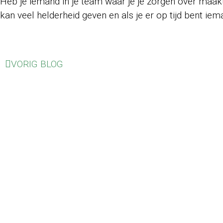
Heb je iemand in je team waar je je zorgen over maakt
kan veel helderheid geven en als je er op tijd bent i
VORIG BLOG
Ik ben gecer
Ne