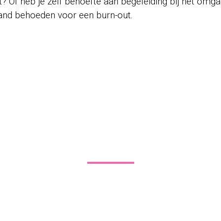
? Of heb je zelf behoefte aan begeleiding bij het omg
emand behoeden voor een burn-out.
tificeerd coach bij stress- en bur
em gerust contact met me op als ik je hierbij kan help