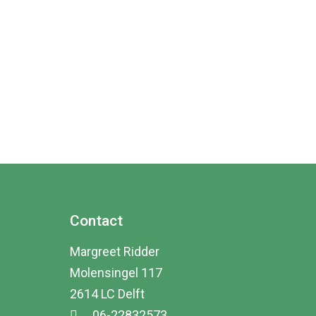
Contact
Margreet Ridder
Molensingel 117
2614 LC Delft
06-22832573