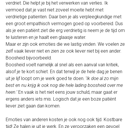
verdriet. Die helpt je bij het verwerken van verlies. Ik
vermoed dat je vast niet zoveel moeite hebt met
verdrietige patienten. Daar ben je als verpleegkundige met
een groot empathisch vermogen goed op voorbereid. Dus
als je een patiënt ziet die erg verdrietig is neem je de tijd om
te luisteren en je haalt een glaasje water.
Maar er zijn ook emoties die we lastig vinden. We voelen ze
zelf vaak liever niet en zien ze ook liever niet bij een ander.
Boosheid bijvoorbeeld.
Boosheid voelt namelijk al snel als een aanval van kritiek,
alsof je te kort schiet. En dat terwijl je de hele dag je benen
uit je lijf loopt om je werk goed te doen. ‘
Ik doe al zo mijn
best en nu krijg ik ook nog die hele lading boosheid over me
heen.’
En vaak is het niet eens jouw schuld, maar gaat er
ergens anders iets mis. Logisch dat je een boze patiënt
liever ziet gaan dan komen.
Emoties van anderen kosten je ook nog ook tijd. Kostbare
tijd! Ze halen je uit je werk. En ze veroorzaken een gevoel