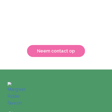
patienten
Hebben jij en je collega’s ook regelmatig te maken met
heftige emoties van patienten? Zou je hier ook meer
handvatten voor willen? Neem gerust contact met me op.
Dan kijken we samen wat de mogelijkheden zijn.
Neem contact op