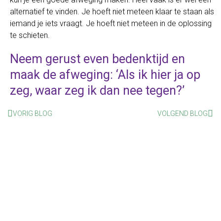
alternatief te vinden. Je hoeft niet meteen klaar te staan als
iemand je iets vraagt. Je hoeft niet meteen in de oplossing
te schieten.
Neem gerust even bedenktijd en
maak de afweging: ‘Als ik hier ja op
zeg, waar zeg ik dan nee tegen?’
VORIG BLOG
VOLGEND BLOG
Herkenbaar?
Goede communicatie is enorm belangrijk in de zorg. En
hierin ben je niet zo snel uitgeleerd. Wil je meer weten over
hoe ik jou of jouw team kan helpen?