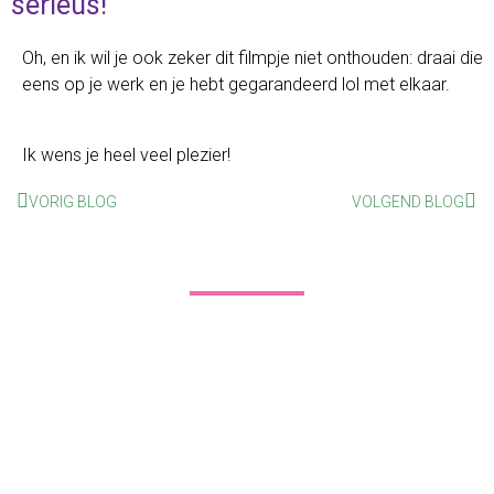
serieus!
Oh, en ik wil je ook zeker dit filmpje niet onthouden: draai die
eens op je werk en je hebt gegarandeerd lol met elkaar.
Ik wens je heel veel plezier!
VORIG BLOG
VOLGEND BLOG
Ben je nieuwsgierig hoe ik jou
en jouw team kan helpen?
Wil je meer weten over mijn dienstverlening? Coaching,
Trainingen en Theater. Ik bied verschillende leervormen
aan. Voor jou als individu of jullie als team.