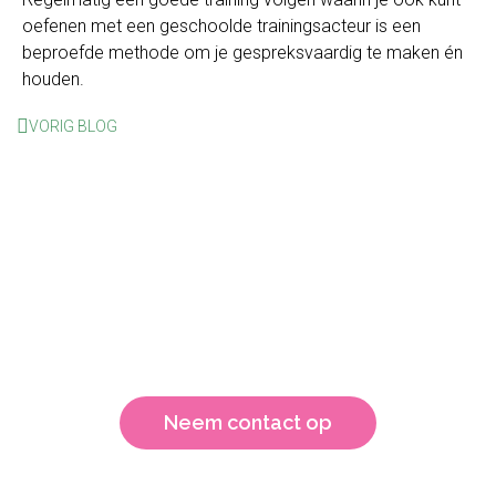
oefenen met een geschoolde trainingsacteur is een
beproefde methode om je gespreksvaardig te maken én
houden.
VORIG BLOG
Wil je meer weten?
Neem contact op voor de mogelijkheden of een
vrijblijvende kennismaking.
Neem contact op