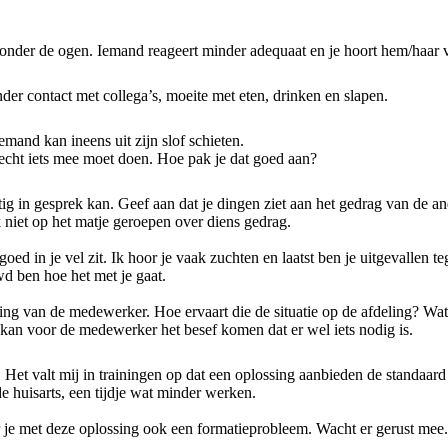
en onder de ogen. Iemand reageert minder adequaat en je hoort hem/haar 
er contact met collega’s, moeite met eten, drinken en slapen.
emand kan ineens uit zijn slof schieten.
e echt iets mee moet doen. Hoe pak je dat goed aan?
 rustig in gesprek kan. Geef aan dat je dingen ziet aan het gedrag van de
niet op het matje geroepen over diens gedrag.
oed in je vel zit. Ik hoor je vaak zuchten en laatst ben je uitgevallen t
d ben hoe het met je gaat.
eving van de medewerker. Hoe ervaart die de situatie op de afdeling? Wa
ie kan voor de medewerker het besef komen dat er wel iets nodig is.
dt. Het valt mij in trainingen op dat een oplossing aanbieden de standaar
e huisarts, een tijdje wat minder werken.
er je met deze oplossing ook een formatieprobleem. Wacht er gerust mee. 