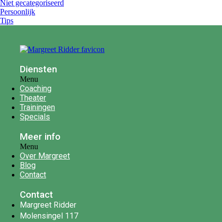
Niet gecategoriseerd
Persoonlijk
Tips
Diensten
Menu
Coaching
Theater
Trainingen
Specials
Meer info
Menu
Over Margreet
Blog
Contact
Contact
Margreet Ridder
Molensingel 117