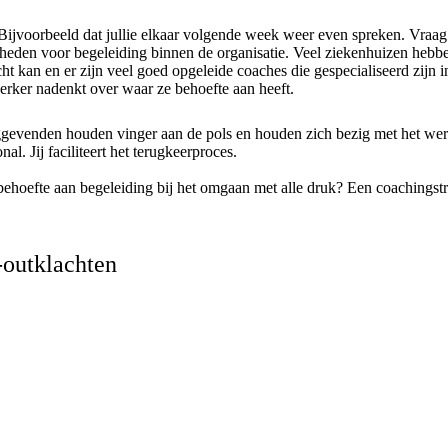
 Bijvoorbeeld dat jullie elkaar volgende week weer even spreken. Vraa
kheden voor begeleiding binnen de organisatie. Veel ziekenhuizen heb
 kan en er zijn veel goed opgeleide coaches die gespecialiseerd zijn in 
erker nadenkt over waar ze behoefte aan heeft.
idinggevenden houden vinger aan de pols en houden zich bezig met het we
l. Jij faciliteert het terugkeerproces.
behoefte aan begeleiding bij het omgaan met alle druk? Een coachingstra
n-outklachten