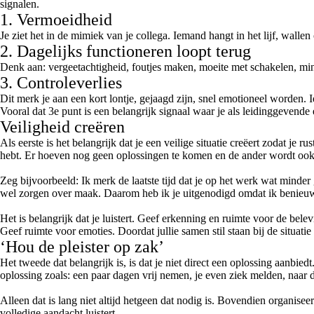
signalen.
1. Vermoeidheid
Je ziet het in de mimiek van je collega. Iemand hangt in het lijf, wall
2. Dagelijks functioneren loopt terug
Denk aan: vergeetachtigheid, foutjes maken, moeite met schakelen, mind
3. Controleverlies
Dit merk je aan een kort lontje, gejaagd zijn, snel emotioneel worden. I
Vooral dat 3e punt is een belangrijk signaal waar je als leidinggevend
Veiligheid creëren
Als eerste is het belangrijk dat je een veilige situatie creëert zodat je
hebt. Er hoeven nog geen oplossingen te komen en de ander wordt ook 
Zeg bijvoorbeeld: Ik merk de laatste tijd dat je op het werk wat minder g
wel zorgen over maak. Daarom heb ik je uitgenodigd omdat ik benieuw
Het is belangrijk dat je luistert. Geef erkenning en ruimte voor de bel
Geef ruimte voor emoties. Doordat jullie samen stil staan bij de situat
‘Hou de pleister op zak’
Het tweede dat belangrijk is, is dat je niet direct een oplossing aanbie
oplossing zoals: een paar dagen vrij nemen, je even ziek melden, naar d
Alleen dat is lang niet altijd hetgeen dat nodig is. Bovendien organise
volledige aandacht luistert.