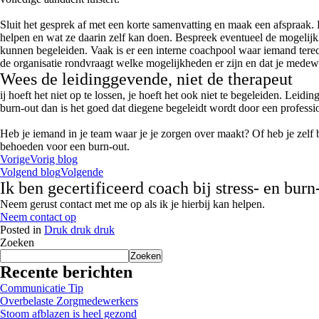
Sluit het gesprek af met een korte samenvatting en maak een afspraak.
helpen en wat ze daarin zelf kan doen. Bespreek eventueel de mogelij
kunnen begeleiden. Vaak is er een interne coachpool waar iemand terecht
de organisatie rondvraagt welke mogelijkheden er zijn en dat je medew
Wees de leidinggevende, niet de therapeut
ij hoeft het niet op te lossen, je hoeft het ook niet te begeleiden. Le
burn-out dan is het goed dat diegene begeleidt wordt door een professiona
Heb je iemand in je team waar je je zorgen over maakt? Of heb je zelf 
behoeden voor een burn-out.
Vorige
Vorig blog
Volgend blog
Volgende
Ik ben gecertificeerd coach bij stress- en bur
Neem gerust contact met me op als ik je hierbij kan helpen.
Neem contact op
Posted in
Druk druk druk
Zoeken
Zoeken
Recente berichten
Communicatie Tip
Overbelaste Zorgmedewerkers
Stoom afblazen is heel gezond