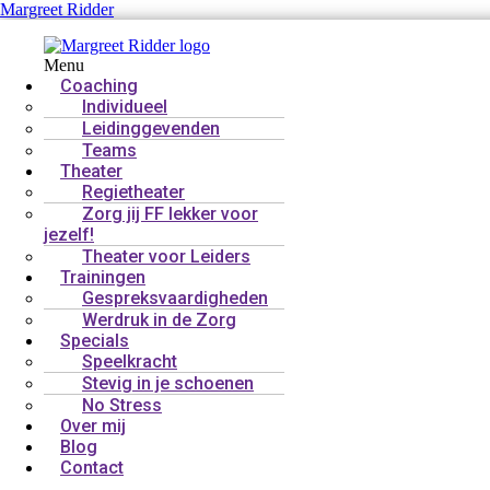
Margreet Ridder
Menu
Coaching
Individueel
Leidinggevenden
Teams
Theater
Regietheater
Zorg jij FF lekker voor
jezelf!
Theater voor Leiders
Trainingen
Gespreksvaardigheden
Werdruk in de Zorg
Specials
Speelkracht
Stevig in je schoenen
No Stress
Over mij
Blog
Contact