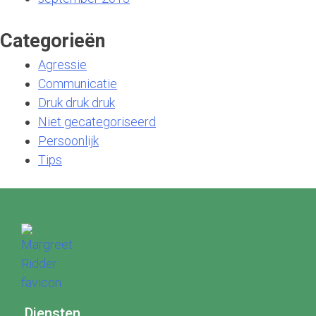
Categorieën
Agressie
Communicatie
Druk druk druk
Niet gecategoriseerd
Persoonlijk
Tips
Diensten