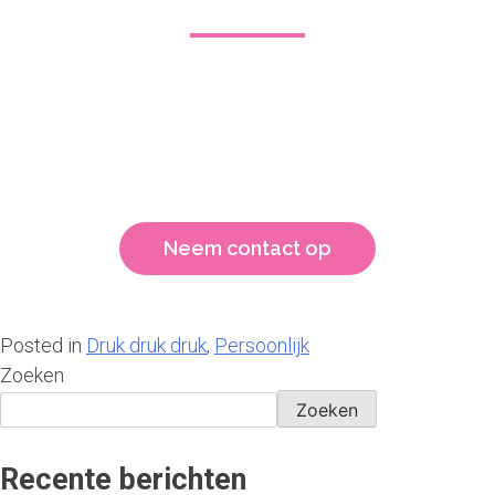
Ben je nu al nieuwsgierig?
Wil je meer weten over mijn dienstverlening? Coaching,
Trainingen en Theater. Ik bied verschillende leervormen
aan. Voor jou als individu of jullie als team.
Neem contact op
Posted in
Druk druk druk
,
Persoonlijk
Zoeken
Zoeken
Recente berichten