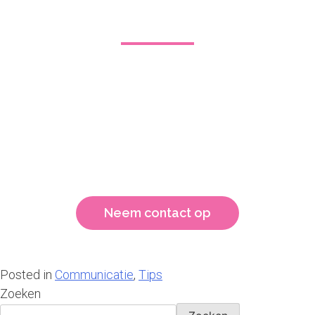
Leg al het gedoe op tafel!
Gedoe moet op tafel, je kunt het niet wegwuiven, niet
negeren, niet bagatelliseren. Gedoe dat niet wordt
aangepakt zorgt voor onveiligheid in het team en dat is
dodelijk voor de sfeer en de kwaliteit van het werk. Wees
open en vraag dit ook van je teamleden.
Neem contact op
Posted in
Communicatie
,
Tips
Zoeken