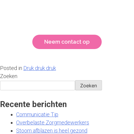
Je kunt vandaag al beginnen. Meld je aan voor de gratis
mini-training:
‘Laat je niet gek maken, zet de eerste stap naar meer
grip
op je werkdruk’
.
Neem contact op
Posted in
Druk druk druk
Zoeken
Zoeken
Recente berichten
Communicatie Tip
Overbelaste Zorgmedewerkers
Stoom afblazen is heel gezond